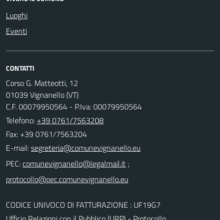
Luoghi
Eventi
CONTATTI
Corso G. Matteotti, 12
01039 Vignanello (VT)
C.F. 00079950564 - P.Iva: 00079950564
Telefono:
+39 0761/7563208
Fax: +39 0761/7563204
E-mail:
PEC:
;
CODICE UNIVOCO DI FATTURAZIONE : UF19G7
Ufficio Relazioni con il Pubblico (URP) - Protocollo