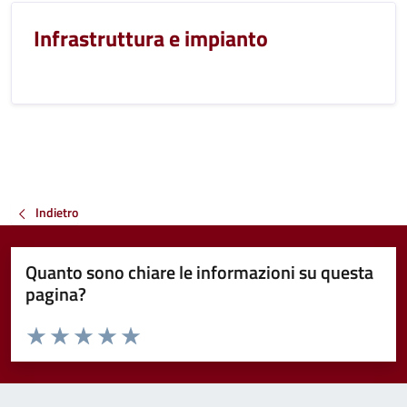
Infrastruttura e impianto
Indietro
Quanto sono chiare le informazioni su questa
pagina?
Valuta da 1 a 5 stelle la pagina
Valuta 1 stelle su 5
Valuta 2 stelle su 5
Valuta 3 stelle su 5
Valuta 4 stelle su 5
Valuta 5 stelle su 5