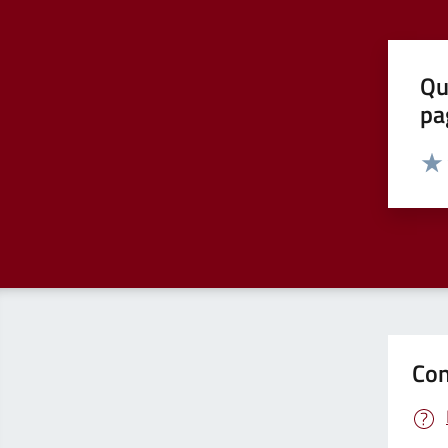
Qu
pa
Valut
Valu
Con