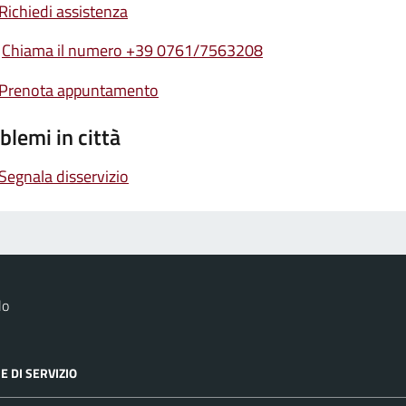
Richiedi assistenza
Chiama il numero +39 0761/7563208
Prenota appuntamento
blemi in città
Segnala disservizio
lo
E DI SERVIZIO