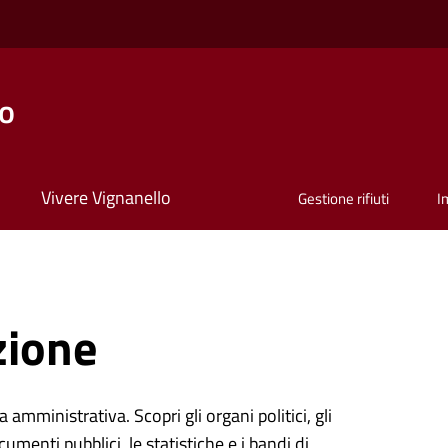
lo
Vivere Vignanello
Gestione rifiuti
I
zione
 amministrativa. Scopri gli organi politici, gli
cumenti pubblici, le statistiche e i bandi di