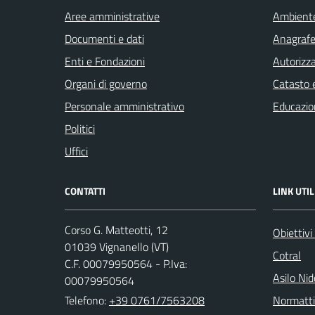
Aree amministrative
Ambient
Documenti e dati
Anagrafe 
Enti e Fondazioni
Autorizza
Organi di governo
Catasto e
Personale amministrativo
Educazio
Politici
Uffici
CONTATTI
LINK UTIL
Corso G. Matteotti, 12
Obiettivi
01039 Vignanello (VT)
Cotral
C.F. 00079950564 - P.Iva:
Asilo Ni
00079950564
Telefono:
+39 0761/7563208
Normattiv