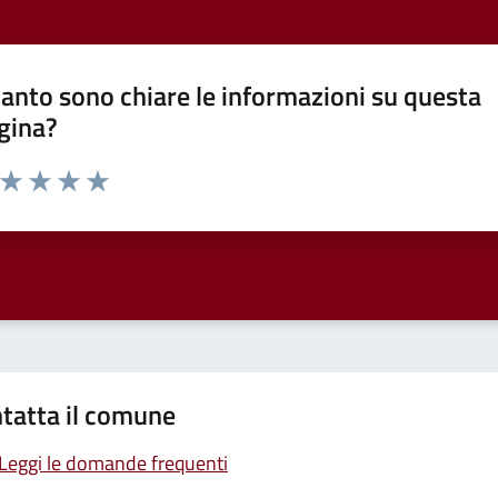
anto sono chiare le informazioni su questa
gina?
a da 1 a 5 stelle la pagina
ta 1 stelle su 5
Valuta 2 stelle su 5
Valuta 3 stelle su 5
Valuta 4 stelle su 5
Valuta 5 stelle su 5
tatta il comune
Leggi le domande frequenti