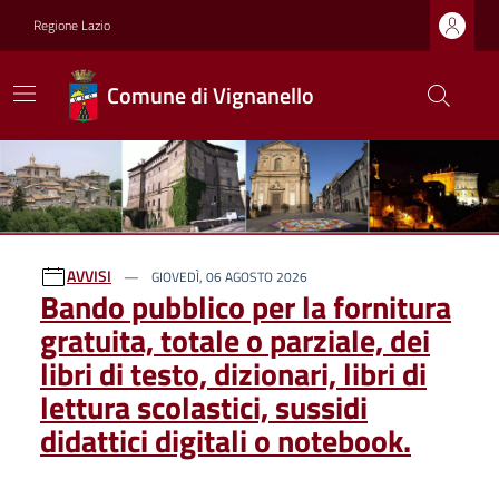
Regione Lazio
Comune di Vignanello
Ultime notizie
AVVISI
GIOVEDÌ, 06 AGOSTO 2026
Bando pubblico per la fornitura
gratuita, totale o parziale, dei
libri di testo, dizionari, libri di
lettura scolastici, sussidi
didattici digitali o notebook.