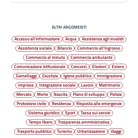
ALTRI ARGOMENTI
Accesso all'informazione
Acqua
Assistenza agli invalidi
Assistenza sociale
Bilancio
Commercio all'ingrosso
Commercio al minuto
Commercio ambulante
Comunicazione istituzionale
Concorsi
Elezioni
Estero
Gemellaggi
Giustizia
Igiene pubblica
Immigrazione
Imprese
Integrazione sociale
Lavoro
Matrimonio
Mercato
Morte
Nascita
Piano di sviluppo
Polizia
Protezione civile
Residenza
Risposta alle emergenze
Sistema giuridico
Sport
Tassa sui servizi
Tempo libero
Trasparenza amministrativa
Trasporto pubblico
Turismo
Urbanizzazione
Viaggi