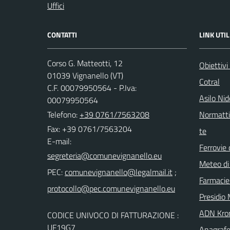
Uffici
CONTATTI
LINK UTIL
Corso G. Matteotti, 12
Obiettivi
01039 Vignanello (VT)
Cotral
C.F. 00079950564 - P.Iva:
Asilo Ni
00079950564
Telefono:
+39 0761/7563208
Normattiv
Fax: +39 0761/7563204
te
E-mail:
Ferrovie 
Meteo di
PEC:
;
Farmacie
Presidio 
ADN Kro
CODICE UNIVOCO DI FATTURAZIONE :
UF19G7
Anagrafe