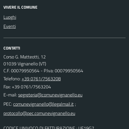
VIVERE IL COMUNE
Luoghi
Eventi
CONTATTI
Corso G. Matteotti, 12
01039 Vignanello (VT)
C.F. 00079950564 - P.Iva: 00079950564
Telefono:
+39 0761/7563208
Fax: +39 0761/7563204
E-mail:
PEC:
;
CODICE UNIVOCO DI FATTURAZIONE : UF19G7