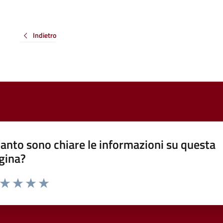
Indietro
anto sono chiare le informazioni su questa
gina?
a da 1 a 5 stelle la pagina
ta 1 stelle su 5
Valuta 2 stelle su 5
Valuta 3 stelle su 5
Valuta 4 stelle su 5
Valuta 5 stelle su 5