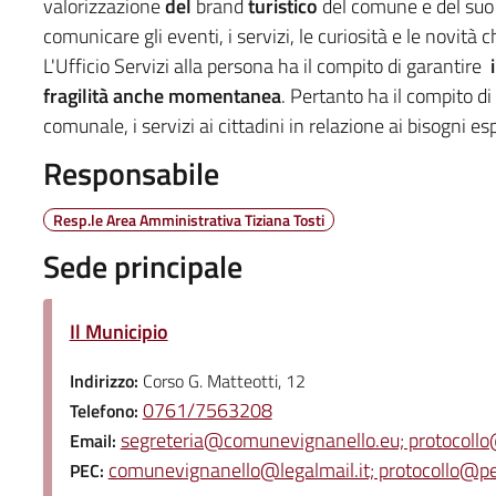
valorizzazione
del
brand
turistico
del comune e del suo t
comunicare gli eventi, i servizi, le curiosità e le novità 
L'Ufficio Servizi alla persona ha il compito di garantire
i
fragilità anche momentanea
. Pertanto ha il compito di 
comunale, i servizi ai cittadini in relazione ai bisogni es
Responsabile
Resp.le Area Amministrativa Tiziana Tosti
Sede principale
Il Municipio
Indirizzo:
Corso G. Matteotti, 12
0761/7563208
Telefono:
segreteria@comunevignanello.eu; protocoll
Email:
comunevignanello@legalmail.it; protocollo@p
PEC: