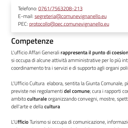
Telefono:
0761/7563208-213
E-mail:
segreteria@comunevignanello.eu
PEC:
protocollo@pec.comunevignanello.eu
Competenze
L'ufficio Affari Generali
rappresenta il punto di coesione
si occupa di alcune attività amministrative per lo più i
coordinamento tra i servizi e di supporto agli organi polit
L'Ufficio Cultura elabora, sentita la Giunta Comunale, p
previste nei regolamenti
del comune
; cura i rapporti c
ambito
culturale
organizzando convegni, mostre, spettaco
dell'arte e della
cultura
L'U
fficio
Turismo si occupa di comunicazione, informa