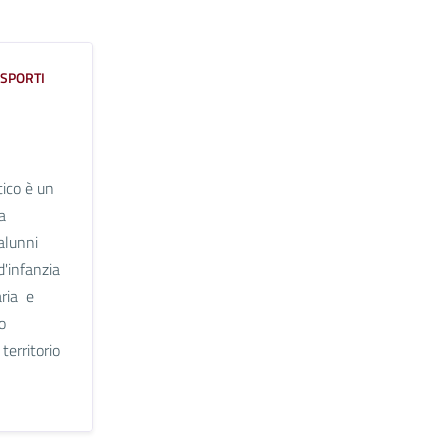
ASPORTI
tico è un
a
 alunni
 d'infanzia
aria e
o
territorio