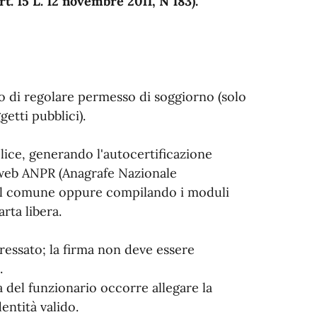
rt. 15 L. 12 novembre 2011, N 183).
so di regolare permesso di soggiorno (solo
ggetti pubblici).
lice, generando l'autocertificazione
o web ANPR (Anagrafe Nazionale
del comune oppure compilando i moduli
rta libera.
eressato; la firma non deve essere
.
 del funzionario occorre allegare la
ntità valido.