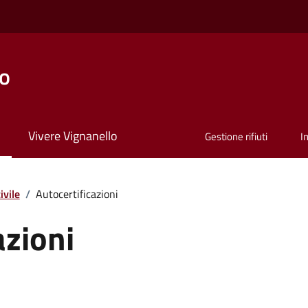
lo
Vivere Vignanello
Gestione rifiuti
I
ivile
/
Autocertificazioni
azioni