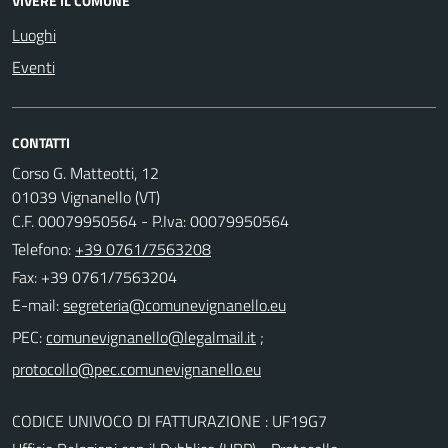
VIVERE IL COMUNE
Luoghi
Eventi
CONTATTI
Corso G. Matteotti, 12
01039 Vignanello (VT)
C.F. 00079950564 - P.Iva: 00079950564
Telefono:
+39 0761/7563208
Fax: +39 0761/7563204
E-mail:
PEC:
;
CODICE UNIVOCO DI FATTURAZIONE : UF19G7