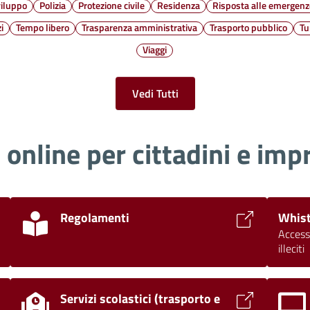
viluppo
Polizia
Protezione civile
Residenza
Risposta alle emergenz
i
Tempo libero
Trasparenza amministrativa
Trasporto pubblico
Tu
Viaggi
Vedi Tutti
i online per cittadini e imp
Regolamenti
Whist
Access
illeciti
Servizi scolastici (trasporto e