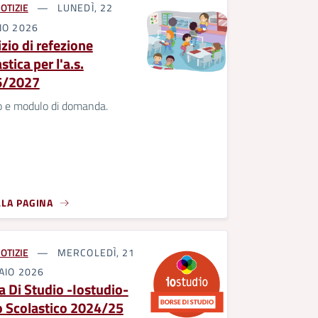
OTIZIE
LUNEDÌ, 22
NO 2026
zio di refezione
stica per l'a.s.
6/2027
o e modulo di domanda.
LLA PAGINA
OTIZIE
MERCOLEDÌ, 21
AIO 2026
a Di Studio -Iostudio-
 Scolastico 2024/25