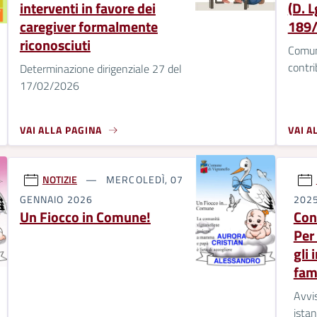
interventi in favore dei
(D. 
caregiver formalmente
189/
riconosciuti
Comun
contri
Determinazione dirigenziale 27 del
17/02/2026
VAI ALLA PAGINA
VAI A
NOTIZIE
MERCOLEDÌ, 07
GENNAIO 2026
202
Un Fiocco in Comune!
Con
Per 
gli 
fam
Avvis
istan