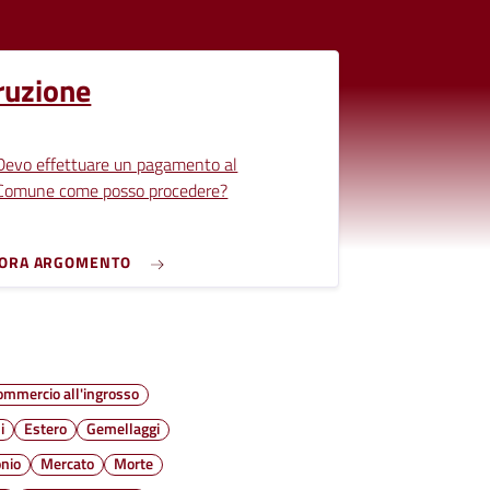
ruzione
Devo effettuare un pagamento al
Comune come posso procedere?
LORA ARGOMENTO
ommercio all'ingrosso
i
Estero
Gemellaggi
nio
Mercato
Morte