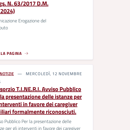
Lgs. N. 63/2017 D.M.
2024)
icazione Erogazione del
buto
LLA PAGINA
NOTIZIE
MERCOLEDÌ, 12 NOVEMBRE
5
sorzio T.I.NE.R.I. Avviso Pubblico
la presentazione delle istanze per
interventi in favore dei caregiver
iliari formalmente riconosciuti.
o Pubblico Per la presentazione delle
ze per gli interventi in favore dei caregiver